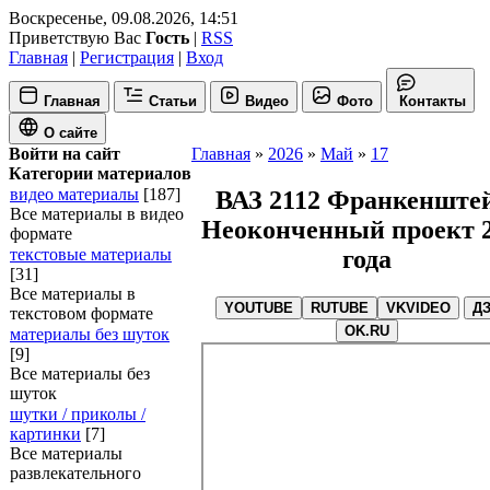
Воскресенье, 09.08.2026, 14:51
Приветствую Вас
Гость
|
RSS
Главная
|
Регистрация
|
Вход
Главная
Статьи
Видео
Фото
Контакты
О сайте
Войти на сайт
Главная
»
2026
»
Май
»
17
Категории материалов
видео материалы
[187]
ВАЗ 2112 Франкенште
Все материалы в видео
Неоконченный проект 
формате
года
текстовые материалы
[31]
Все материалы в
YOUTUBE
RUTUBE
VKVIDEO
Д
текстовом формате
OK.RU
материалы без шуток
[9]
Все материалы без
шуток
шутки / приколы /
картинки
[7]
Все материалы
развлекательного