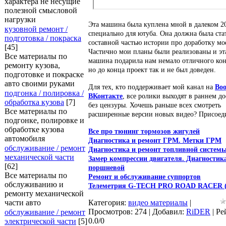
характера не несущие
полезной смысловой
нагрузки
Эта машина была куплена мной в далеком 2
кузовной ремонт /
специально для ютуба. Она должна была ста
подготовка / покраска
составной частью истории про доработку мо
[45]
Частично мои планы были реализованы и эт
Все материалы по
машина подарила нам немало отличного кон
ремонту кузова,
но до конца проект так и не был доведен.
подготовке и покраске
авто своими руками
Для тех, кто поддерживает мой канал на
Boo
подгонка / полировка /
ВКонтакте
, все ролики выходят в раннем до
обработка кузова
[7]
без цензуры. Хочешь раньше всех смотреть
Все материалы по
расширенные версии новых видео? Присоед
подгонке, полировке и
обработке кузова
Все про тюнинг тормозов жигулей
автомобиля
Диагностика и ремонт ГРМ. Метки ГРМ
обслуживание / ремонт
Диагностика и ремонт топливной систем
механической части
Замер компрессии двигателя. Диагностик
[62]
поршневой
Все материалы по
Ремонт и обслуживание суппортов
обслуживанию и
Телеметрия G-TECH PRO ROAD RACER 
ремонту механической
части авто
Категория
:
видео материалы
|
Просмотров
:
274
|
Добавил
:
RiDER
|
Ре
обслуживание / ремонт
0.0
/
0
электрической части
[5]