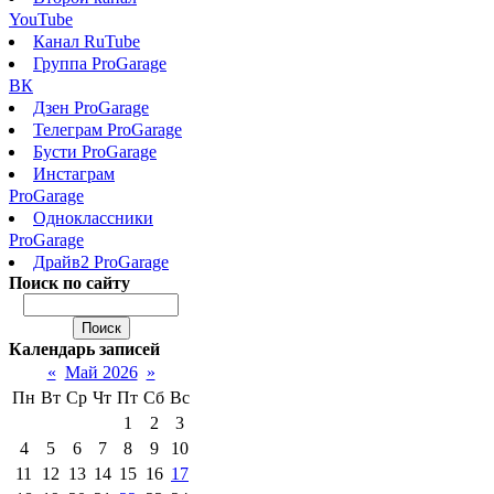
YouTube
Канал RuTube
Группа ProGarage
ВК
Дзен ProGarage
Телеграм ProGarage
Бусти ProGarage
Инстаграм
ProGarage
Одноклассники
ProGarage
Драйв2 ProGarage
Поиск по сайту
Календарь записей
«
Май 2026
»
Пн
Вт
Ср
Чт
Пт
Сб
Вс
1
2
3
4
5
6
7
8
9
10
11
12
13
14
15
16
17