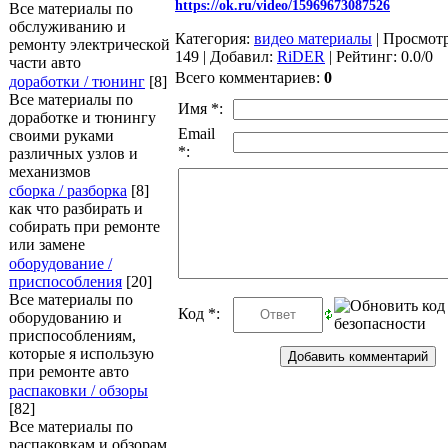
https://ok.ru/video/15969673087526
Все материалы по
обслуживанию и
Категория
:
видео материалы
|
Просмот
ремонту электрической
149
|
Добавил
:
RiDER
|
Рейтинг
:
0.0
/
0
части авто
Всего комментариев
:
0
доработки / тюнинг
[8]
Все материалы по
Имя *:
доработке и тюнингу
Email
своими руками
*:
различных узлов и
механизмов
сборка / разборка
[8]
как что разбирать и
собирать при ремонте
или замене
оборудование /
приспособления
[20]
Все материалы по
Код *:
оборудованию и
приспособлениям,
которые я использую
при ремонте авто
распаковки / обзоры
[82]
Все материалы по
распаковкам и обзорам