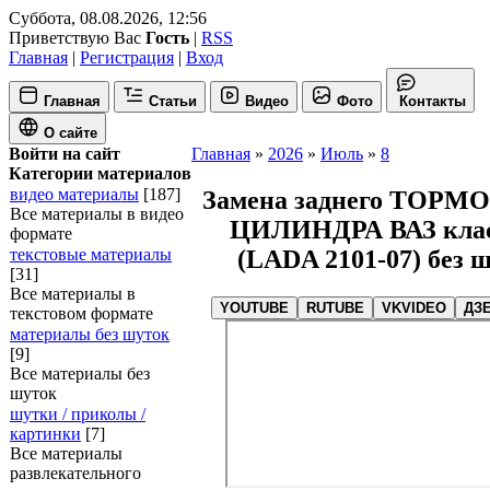
Суббота, 08.08.2026, 12:56
Приветствую Вас
Гость
|
RSS
Главная
|
Регистрация
|
Вход
Главная
Статьи
Видео
Фото
Контакты
О сайте
Войти на сайт
Главная
»
2026
»
Июль
»
8
Категории материалов
видео материалы
[187]
Замена заднего ТОР
Все материалы в видео
ЦИЛИНДРА ВАЗ кла
формате
(LADA 2101-07) без 
текстовые материалы
[31]
Все материалы в
YOUTUBE
RUTUBE
VKVIDEO
ДЗ
текстовом формате
материалы без шуток
[9]
Все материалы без
шуток
шутки / приколы /
картинки
[7]
Все материалы
развлекательного