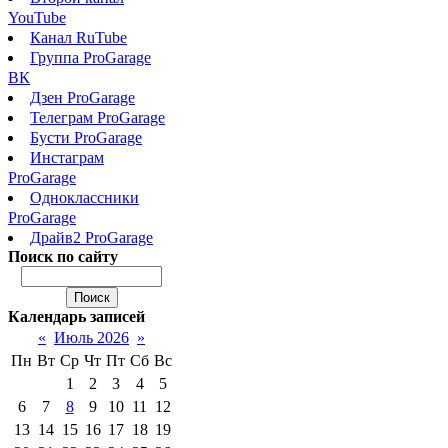
YouTube
Канал RuTube
Группа ProGarage
ВК
Дзен ProGarage
Телеграм ProGarage
Бусти ProGarage
Инстаграм
ProGarage
Одноклассники
ProGarage
Драйв2 ProGarage
Поиск по сайту
Календарь записей
«
Июль 2026
»
Пн
Вт
Ср
Чт
Пт
Сб
Вс
1
2
3
4
5
6
7
8
9
10
11
12
13
14
15
16
17
18
19