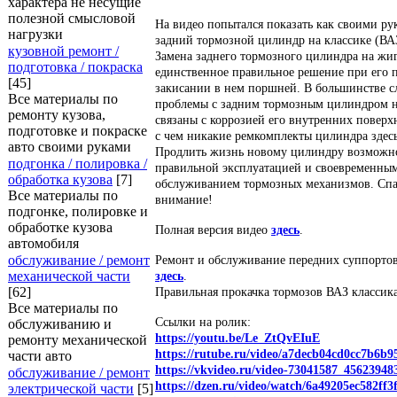
характера не несущие
полезной смысловой
На видео попытался показать как своими ру
нагрузки
задний тормозной цилиндр на классике (ВАЗ
кузовной ремонт /
Замена заднего тормозного цилиндра на жи
подготовка / покраска
единственное правильное решение при его 
[45]
закисании в нем поршней. В большинстве с
Все материалы по
проблемы с задним тормозным цилиндром н
ремонту кузова,
связаны с коррозией его внутренних поверхн
подготовке и покраске
с чем никакие ремкомплекты цилиндра здесь
авто своими руками
Продлить жизнь новому цилиндру возможно
подгонка / полировка /
правильной эксплуатацией и своевременны
обработка кузова
[7]
обслуживанием тормозных механизмов. Спа
Все материалы по
внимание!
подгонке, полировке и
обработке кузова
Полная версия видео
здесь
.
автомобиля
обслуживание / ремонт
Ремонт и обслуживание передних суппортов
механической части
здесь
.
[62]
Правильная прокачка тормозов ВАЗ классик
Все материалы по
Ссылки на ролик:
обслуживанию и
https://youtu.be/Le_ZtQvEIuE
ремонту механической
https://rutube.ru/video/a7decb04cd0cc7b6b
части авто
https://vkvideo.ru/video-73041587_45623948
обслуживание / ремонт
https://dzen.ru/video/watch/6a49205ec582ff
электрической части
[5]