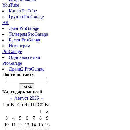
YouTube
Канал RuTube
Группа ProGarage
ВК
Дзен ProGarage
Телеграм ProGarage
Бусти ProGarage
Инстаграм
ProGarage
Одноклассники
ProGarage
Драйв2 ProGarage
Поиск по сайту
Календарь записей
«
Август 2026
»
Пн
Вт
Ср
Чт
Пт
Сб
Вс
1
2
3
4
5
6
7
8
9
10
11
12
13
14
15
16