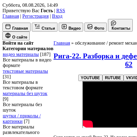
Суббота, 08.08.2026, 14:49
Приветствую Вас
Гость
|
RSS
Главная
|
Регистрация
|
Вход
Главная
Статьи
Видео
Фото
Контакты
О сайте
Войти на сайт
Главная
»
обслуживание / ремонт меха
Категории материалов
видео материалы
[187]
Рига-22. Разборка и деф
Все материалы в видео
62
формате
текстовые материалы
[31]
YOUTUBE
RUTUBE
VKVI
Все материалы в
текстовом формате
материалы без шуток
[9]
Все материалы без
шуток
шутки / приколы /
картинки
[7]
Все материалы
развлекательного