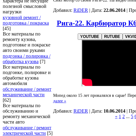
Снял мотор со своей Риги-22. На видео поп
характера не несущие
полезной смысловой
Добавил:
RiDER
| Дата:
22.06.2014
| Пр
нагрузки
кузовной ремонт /
Рига-22. Карбюратор К
подготовка / покраска
[45]
Все материалы по
YOUTUBE
RUTUBE
VKVI
ремонту кузова,
подготовке и покраске
авто своими руками
подгонка / полировка /
обработка кузова
[7]
Все материалы по
подгонке, полировке и
обработке кузова
автомобиля
обслуживание / ремонт
механической части
Мопед около 15 лет провалялся в сарае! Пер
[62]
далее »
Все материалы по
Добавил:
RiDER
| Дата:
10.06.2014
| Пр
обслуживанию и
ремонту механической
«
1
2
...
5
части авто
обслуживание / ремонт
электрической части
[5]